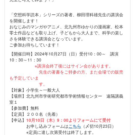
「空想科学読本」シリーズの著者、柳田理科雄先生の講演会
を開催します！
おなじみのマンガやアニメ、北九州市ゆかりの漫画家、松本
零士作品なども取り上げ、子どもから大人まで、科学の楽し
さを体験できる講演会となっています。
ご参加お待ちしています！
【開催日時】2024年10月27日（日）受付10：00～ 講演
10：30～11：30
※講演会終了後にはサイン会があります。
先生の著書をご持参の方、また会場での販売
も予定していま
す。
【対象】小学生～一般大人
【場所】北九州市学術研究都市学術情報センター 遠隔講義
室１
【参加費】無料
【定員】２００名（先着）
【申込】
10月10日（木）9：00よりフォームにて受付
お申し込みフォームは
こちら
（〆切10月23日）
※定員に達し次第受付は終了します。