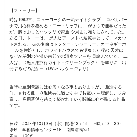
【ストーリー】
時は1962年、ニューヨークの一流ナイトクラブ、 コパカバー
ナで用心棒を務めるトニー・リップは、 がさつで無学だった
が、腕っぷしとハッタリで家族 や周囲に頼りにされていた。
ある日、トニーは、 黒人ピアニストの運転手として、スカウ
トされる。 彼の名前はドクター・シャーリー、カーネギーホ
ー ルを住処とし、ホワイトハウスでも演奏した程の 天才は、
なぜか差別の色濃い南部での演奏ツアーを 目論んでいた。 二
人は、〈黒人用旅行ガイド＝グリーンブック〉 を頼りに、出
発するだのだがー（DVDパッケージより）
当時の差別問題には心痛くなる事もありますが、 差別する
側、される側、８週間共に過ごす中でお互い を理解し、歩み
寄り、雇用関係を越えて築かれていく関係に心が温まる作品
です。
日時：2024年10月9日（水）開場13：15 上映：13：30～
場所：学術情報センター1F 遠隔講義室1
定員：100名