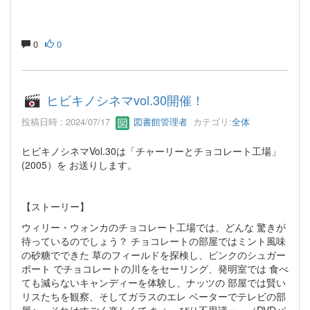
0
0
ヒビキノシネマvol.30開催！
投稿日時 : 2024/07/17
図書館管理者
カテゴリ:
全体
ヒビキノシネマVol.30は「チャーリーとチョコレート工場」
(2005）を お送りします。
【ストーリー】
ウィリー・ウォンカのチョコレート工場では、どんな 驚きが
待っているのでしょう？ チョコレートの部屋ではミント風味
の砂糖でできた 草のフィールドを探検し、ピンクのシュガー
ボート でチョコレートの川ををセーリング、発明室では 食べ
ても減らないキャンディーを体験し、ナッツの 部屋では賢い
リスたちを観察、そしてガラスのエレ ベーターでテレビの部
屋へ、それはすごく楽しくて ちょっぴり不思議ー （DVDパ