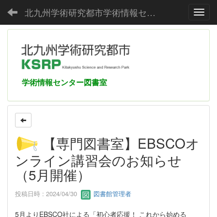
北九州学術研究都市学術情報センター
Toggl
学術情報センター図書室
【専門図書室】EBSCOオ
ンライン講習会のお知らせ
（5月開催）
投稿日時 : 2024/04/30
図書館管理者
5月よりEBSCO社による「初心者応援！ これから始める