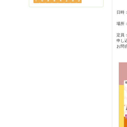
1
0
9
8
4
2
8
3
日時：
開場
場所
定員：
申し
お問