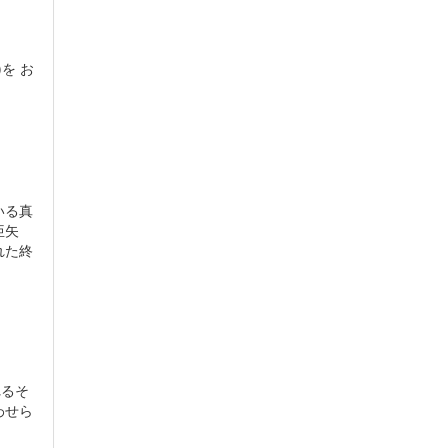
を お
いる真
亜矢
れた終
れるそ
わせら