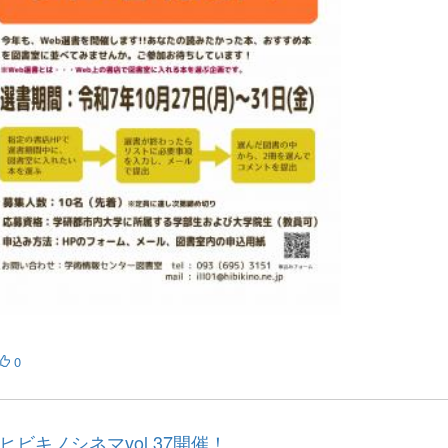
0
ヒビキノシネマvol.37開催！