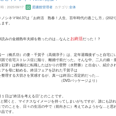
 : 2025/09/17
図書館管理者
カテゴリ:
全体
ノシネマVol.37は「お終活 熟春！人生、百年時代の過ごし方」(2021)
します。
お終活
秒読みの金婚熟年夫婦を救ったのは…なんと
だった！？
真一（橋爪功）の妻・千賀子（高畑淳子）は、定年退職後ずっと自宅に
原因で在宅ストレス症に陥り、離婚寸前だった。そんな中、二人の娘・
力彩芽）は葬儀社に転職したばかりの菅野（水野勝）と出会い、紹介さ
ェアを母に勧める。終活フェアを訪れた千賀子は
を整理する大切さを実感するが、真一は終活に否定的だった…
DVDパッケージより）
月１日は”終活を考える日”とのことです。
活”と聞くと、マイナスなイメージを持ってしまいがちですが、誰にも訪
までのことを、日々の生活の中で（前向きに）考えてみようかな…と思
作品です。