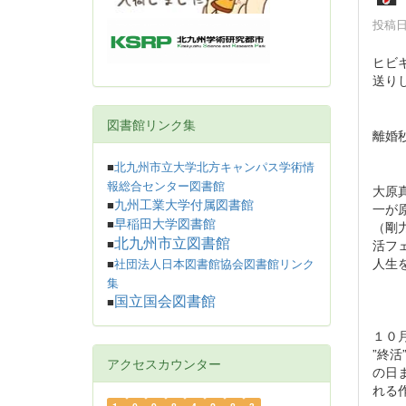
投稿日時
ヒビキ
送り
図書館リンク集
離婚
■
北九州市立大学北方キャンパス学術情
報総合センター図書館
大原
九州工業大学付属図書館
■
一が
早稲田大学図書館
■
（剛
北九州市立図書館
活フ
■
人生
■
社団法人日本図書館協会図書館リンク
（
集
国立国会図書館
■
１０
”終
アクセスカウンター
の日
れる