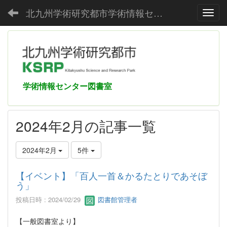
北九州学術研究都市学術情報センター
Toggl
学術情報センター図書室
2024年2月の記事一覧
2024年2月
5件
【イベント】「百人一首＆かるたとりであそぼ
う」
投稿日時 : 2024/02/29
図書館管理者
【一般図書室より】