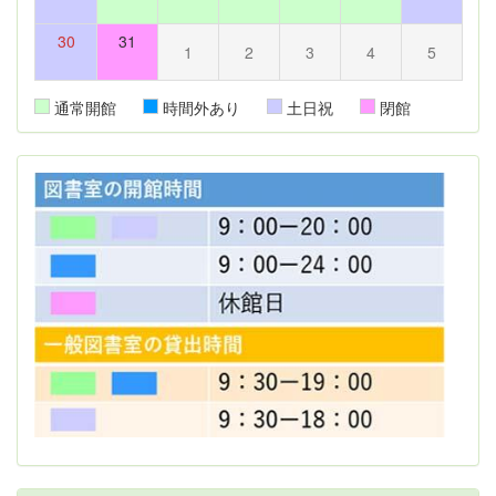
30
31
1
2
3
4
5
通常開館
時間外あり
土日祝
閉館