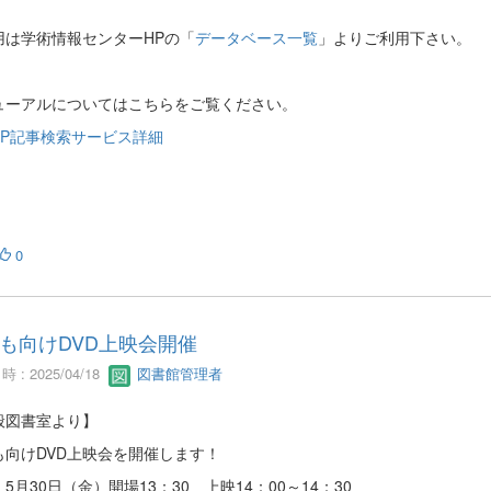
用は学術情報センターHPの「
データベース一覧
」よりご利用下さい。
ューアルについてはこちらをご覧ください。
BP記事検索サービス詳細
0
も向けDVD上映会開催
 : 2025/04/18
図書館管理者
般図書室より】
も向けDVD上映会を開催します！
5月30日（金）開場13：30 上映14：00～14：30