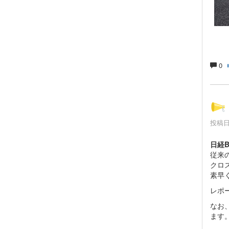
0
投稿日時
日経
従来
クロ
素早
レポ
なお
ます