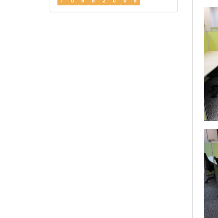
1
0
9
8
2
0
0
5