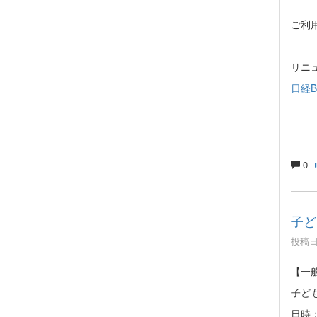
ご利
リニ
日経
0
子ど
投稿日時
【一
子ど
日時：