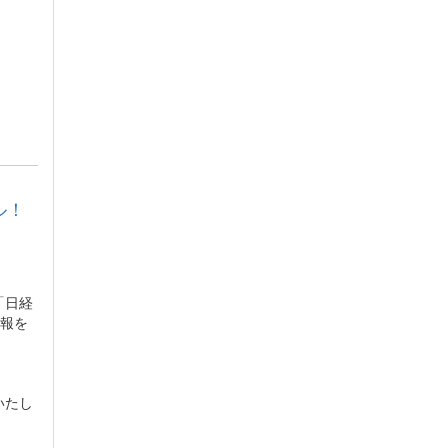
ル！
「日経
情報を
いたし