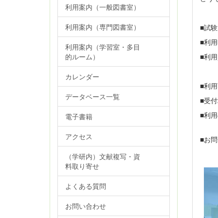
利用案内（一般図書室）
利用案内（専門図書室）
■試
■利用
利用案内（学習室・多目
■利
的ルーム）
・
カレンダー
■利
データベース一覧
■受
■
電子書籍
アクセス
■お
Te
（学研内）文献複写・資
料取り寄せ
よくある質問
お問い合わせ