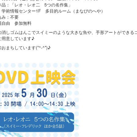
作品：「レオ・レオ二 5つの名作集」
：学術情報センター1F 多目的ルーム（まなびのへや）
込み：不要
場自由 参加無料
の消しゴムはんこでスイミーのような大きな魚や、手形アートができる
ご用意しています♪
おまちしています(*^-^*)♪