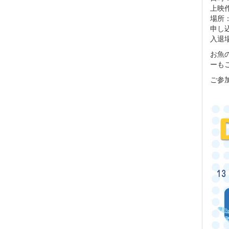
上映
場所
申し
入退
お魚
ーも
ご参加