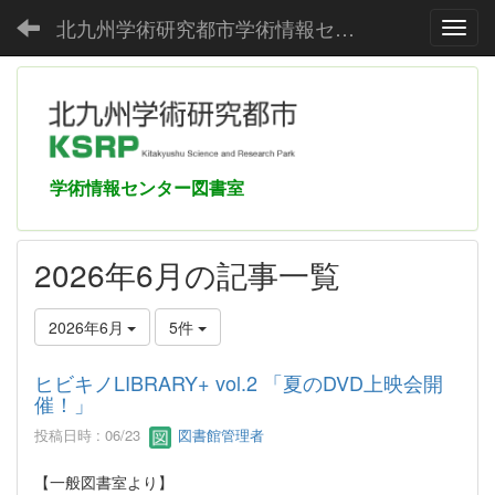
北九州学術研究都市学術情報センター
Toggl
学術情報センター図書室
2026年6月の記事一覧
2026年6月
5件
ヒビキノLIBRARY+ vol.2 「夏のDVD上映会開
催！」
投稿日時 : 06/23
図書館管理者
【一般図書室より】