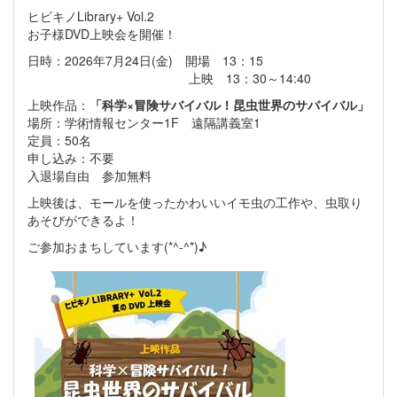
ヒビキノLibrary+ Vol.2
お子様DVD上映会を開催！
日時：2026年7月24日(金) 開場 13：15
上映 13：30～14:40
上映作品：
「科学×冒険サバイバル！昆虫世界のサバイバル」
場所：学術情報センター1F 遠隔講義室1
定員：50名
申し込み：不要
入退場自由 参加無料
上映後は、モールを使ったかわいいイモ虫の工作や、虫取り
あそびができるよ！
ご参加おまちしています(*^-^*)♪