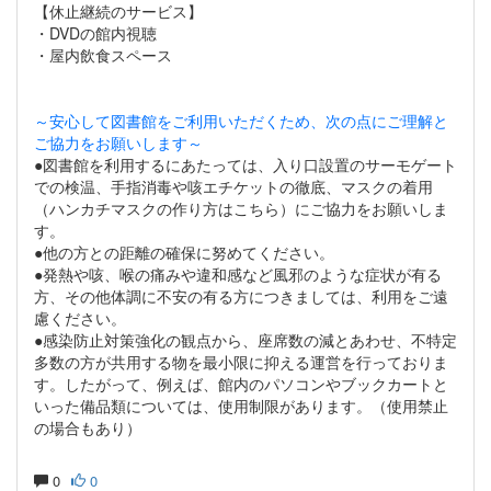
【休止継続のサービス】
・DVDの館内視聴
・屋内飲食スペース
～安心して図書館をご利用いただくため、次の点にご理解と
ご協力をお願いします～
●図書館を利用するにあたっては、入り口設置のサーモゲート
での検温、手指消毒や咳エチケットの徹底、マスクの着用
（ハンカチマスクの作り方はこちら）にご協力をお願いしま
す。
●他の方との距離の確保に努めてください。
●発熱や咳、喉の痛みや違和感など風邪のような症状が有る
方、その他体調に不安の有る方につきましては、利用をご遠
慮ください。
●感染防止対策強化の観点から、座席数の減とあわせ、不特定
多数の方が共用する物を最小限に抑える運営を行っておりま
す。したがって、例えば、館内のパソコンやブックカートと
いった備品類については、使用制限があります。（使用禁止
の場合もあり）
0
0