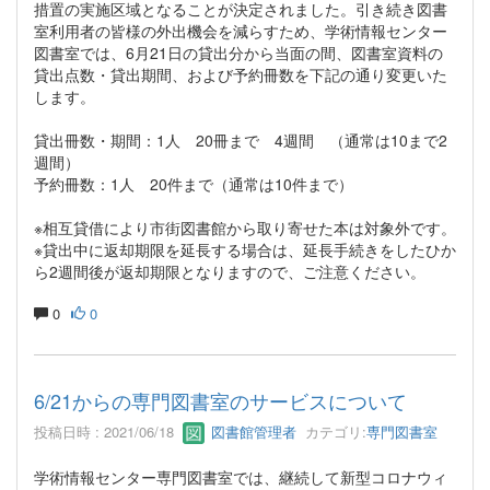
措置の実施区域となることが決定されました。引き続き図書
室利用者の皆様の外出機会を減らすため、学術情報センター
図書室では、6月21日の貸出分から当面の間、図書室資料の
貸出点数・貸出期間、および予約冊数を下記の通り変更いた
します。
貸出冊数・期間：1人 20冊まで 4週間 （通常は10まで2
週間）
予約冊数：1人 20件まで（通常は10件まで）
※相互貸借により市街図書館から取り寄せた本は対象外です。
※貸出中に返却期限を延長する場合は、延長手続きをしたひか
ら2週間後が返却期限となりますので、ご注意ください。
0
0
6/21からの専門図書室のサービスについて
投稿日時 : 2021/06/18
図書館管理者
カテゴリ:
専門図書室
学術情報センター専門図書室では、継続して新型コロナウィ