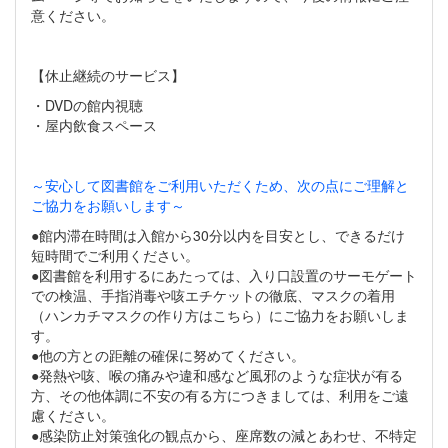
意ください。
【休止継続のサービス】
・DVDの館内視聴
・屋内飲食スペース
～安心して図書館をご利用いただくため、次の点にご理解と
ご協力をお願いします～
●館内滞在時間は入館から30分以内を目安とし、できるだけ
短時間でご利用ください。
●図書館を利用するにあたっては、入り口設置のサーモゲート
での検温、手指消毒や咳エチケットの徹底、マスクの着用
（ハンカチマスクの作り方はこちら）にご協力をお願いしま
す。
●他の方との距離の確保に努めてください。
●発熱や咳、喉の痛みや違和感など風邪のような症状が有る
方、その他体調に不安の有る方につきましては、利用をご遠
慮ください。
●感染防止対策強化の観点から、座席数の減とあわせ、不特定