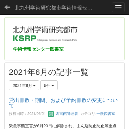
北九州学術研究都市学術情報センター
Toggl
学術情報センター図書室
2021年6月の記事一覧
2021年6月
5件
貸出冊数・期間、および予約冊数の変更につい
て
投稿日時 : 2021/06/21
図書館管理者
カテゴリ:
一般図書室
緊急事態宣言が6月20日に解除され、まん延防止防止等重点