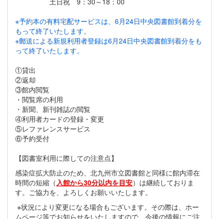
土日祝 9：30～18：00
※予約本の有料宅配サービスは、6月24日中央図書館到着分を
もって終了いたします。
※郵送による新規利用者登録は6月24日中央図書館到着分をも
って終了いたします。
①貸出
②返却
③館内閲覧
・閲覧席の利用
・新聞、新刊雑誌の閲覧
④利用者カードの登録・変更
⑤レファレンスサービス
⑥予約受付
【図書室利用に際しての注意点】
感染症拡大防止のため、北九州市立図書館と同様に館内滞在
時間の短縮（
入館から30分以内を目安
）は継続しておりま
す。ご協力を、よろしくお願いいたします。
※状況により変更になる場合もございます。その際は、ホー
ムページ等でお知らせをいたしますので、今後の情報にご注