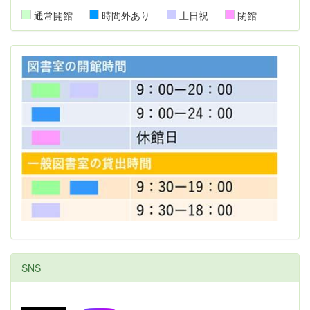
通常開館
時間外あり
土日祝
閉館
SNS