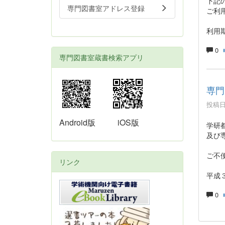
下記
専門図書室アドレス登録
ご利
利用
0
専門図書室蔵書検索アプリ
専門
投稿日時
Android版
iOS版
学研
及び
ご不
リンク
平成
0