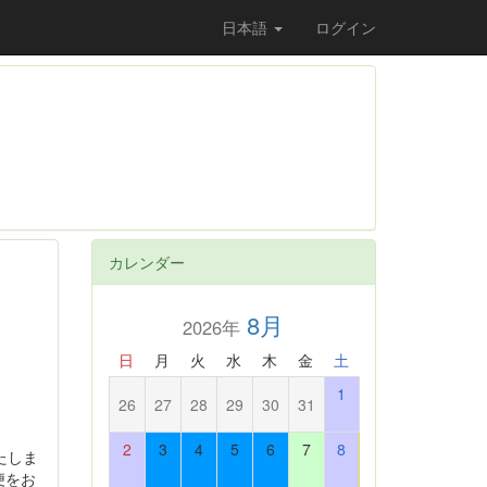
日本語
ログイン
カレンダー
8月
2026年
日
月
火
水
木
金
土
1
26
27
28
29
30
31
2
3
4
5
6
7
8
たしま
便をお