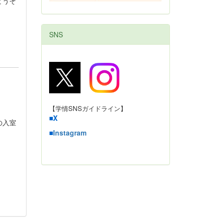
どうぞ
SNS
【学情SNSガイドライン】
■
X
の入室
■
Instagram