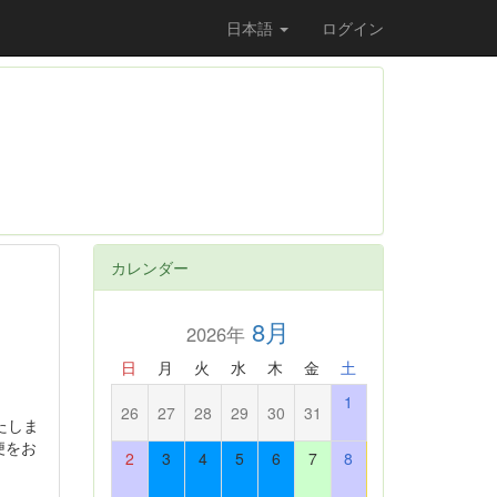
日本語
ログイン
カレンダー
8月
2026年
日
月
火
水
木
金
土
1
26
27
28
29
30
31
たしま
便をお
2
3
4
5
6
7
8