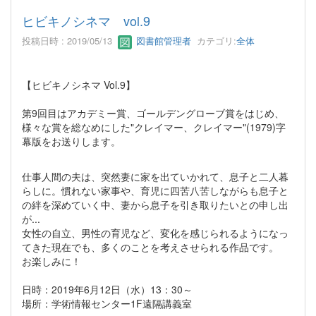
ヒビキノシネマ vol.9
投稿日時 : 2019/05/13
図書館管理者
カテゴリ:
全体
【ヒビキノシネマ Vol.9】
第9回目はアカデミー賞、ゴールデングローブ賞をはじめ、
様々な賞を総なめにした"クレイマー、クレイマー"(1979)字
幕版をお送りします。
仕事人間の夫は、突然妻に家を出ていかれて、息子と二人暮
らしに。慣れない家事や、育児に四苦八苦しながらも息子と
の絆を深めていく中、妻から息子を引き取りたいとの申し出
が...
女性の自立、男性の育児など、変化を感じられるようになっ
てきた現在でも、多くのことを考えさせられる作品です。
お楽しみに！
日時：2019年6月12日（水）13：30～
場所：学術情報センター1F遠隔講義室