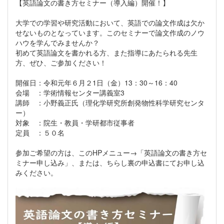
【英語論文の書き方セミナー（導入編）開催！】
大学での学習や研究活動において、英語での論文作成は欠か
せないものとなっています。このセミナーで論文作成のノウ
ハウを学んでみませんか？
初めて英語論文を書かれる方、また指導にあたられる先生
方、ぜひ、ご参加ください！
開催日：令和元年６月２1日（金）13：30～16：40
会場 ：学術情報センター講義室3
講師 ：小野義正氏（理化学研究所創発物性科学研究センタ
ー）
対象 ：院生・教員・学研都市従事者
定員 ：５０名
参加ご希望の方は、このHPメニュー→「英語論文の書き方セ
ミナー申し込み」、または、ちらし裏の申込書にてお申し込
みください。