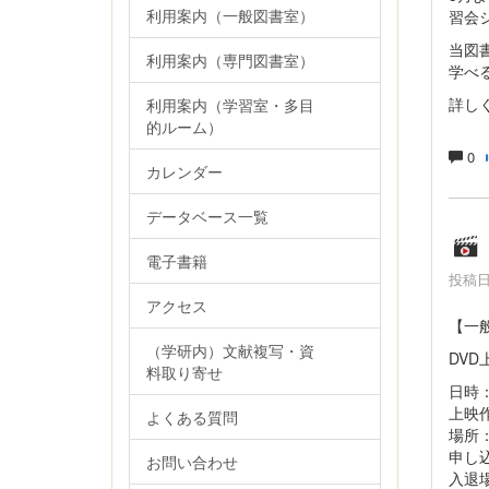
利用案内（一般図書室）
習会
当図
利用案内（専門図書室）
学べ
詳し
利用案内（学習室・多目
的ルーム）
0
カレンダー
データベース一覧
電子書籍
投稿日時
アクセス
【一
（学研内）文献複写・資
DV
料取り寄せ
日時：
上映
よくある質問
場所
申し
お問い合わせ
入退