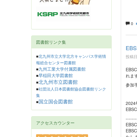
0
図書館リンク集
EB
投稿日時
■
北九州市立大学北方キャンパス学術情
報総合センター図書館
EBS
九州工業大学付属図書館
■
れま
早稲田大学図書館
■
北九州市立図書館
■
参加
■
社団法人日本図書館協会図書館リンク
集
国立国会図書館
■
202
EBS
-------
アクセスカウンター
EBS
EBS
たし