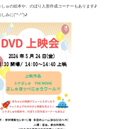
ぷしゅの絵本や、のぼり人形作成コーナーもあります♪
しみに(*^-^*)♪