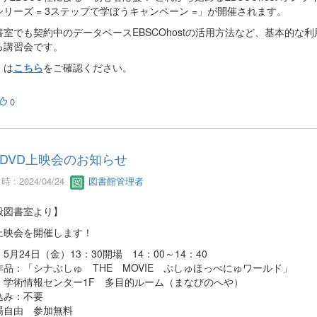
シリーズ = 3ステップで学ぼうキャンペーン =」が開催されます。
書室でも契約中のデータベースEBSCOhostの活用方法など、基本的な利
る講習会です。
くは
こちら
をご確認ください。
0
DVD上映会のお知らせ
 : 2024/04/24
図書館管理者
般図書室より】
D上映会を開催します！
5月24日（金）13：30開場 14：00～14：40
作品：「シナぷしゅ THE MOVIE ぷしゅほっぺにゅワールド」
：学術情報センター1F 多目的ルーム（まなびのへや）
込み：不要
場自由 参加無料