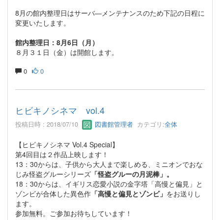
8月の館内整理日はサーバ―メンテナンスのため下記の日程に
変更いたします。
館内整理日：8月6日（月）
８月３１日（金）は開館します。
0
0
ヒビキノシネマ vol.4
投稿日時 : 2018/07/10
図書館管理者
カテゴリ:
全体
【ヒビキノシネマ Vol.4 Special】
第4回目は２作品上映します！
13：30からは、子供から大人まで楽しめる、ミニオンでおな
じみ怪盗グルーシリーズ
「怪盗グルーの月泥棒」。
18：30からは、イギリス恋愛小説の金字塔「高慢と偏見」と
ゾンビが合体した異色作
「高慢と偏見とゾンビ」
をお送りし
ます。
参加無料。ご参加お待ちしています！