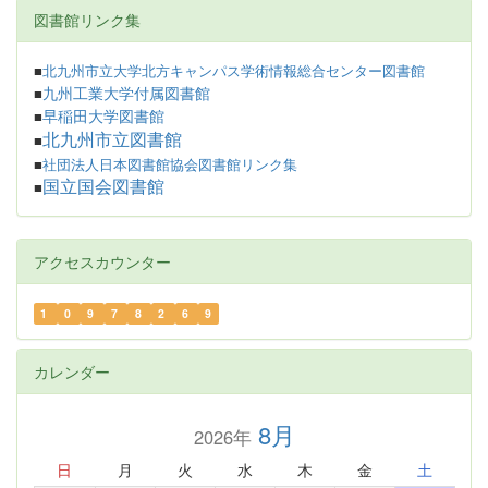
図書館リンク集
■
北九州市立大学北方キャンパス学術情報総合センター図書館
九州工業大学付属図書館
■
早稲田大学図書館
■
北九州市立図書館
■
■
社団法人日本図書館協会図書館リンク集
国立国会図書館
■
アクセスカウンター
1
0
9
7
8
2
6
9
カレンダー
8月
2026年
日
月
火
水
木
金
土