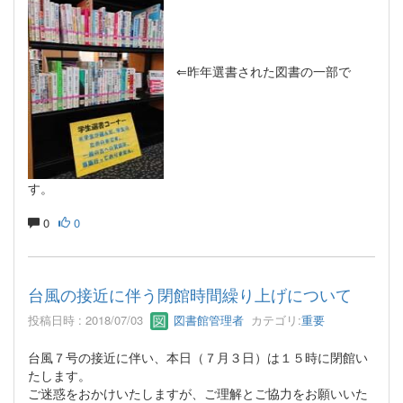
⇐昨年選書された図書の一部で
す。
0
0
台風の接近に伴う閉館時間繰り上げについて
投稿日時 : 2018/07/03
図書館管理者
カテゴリ:
重要
台風７号の接近に伴い、本日（７月３日）は１５時に閉館い
たします。
ご迷惑をおかけいたしますが、ご理解とご協力をお願いいた