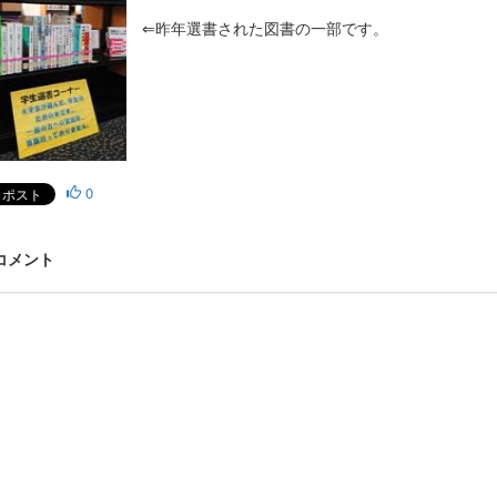
⇐昨年選書された図書の一部です。
0
 コメント