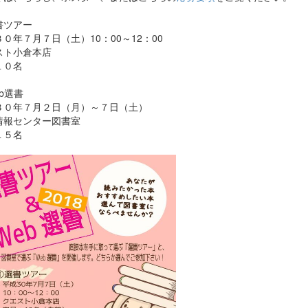
書ツアー
０年７月７日（土）10：00～12：00
スト小倉本店
１０名
b選書
３０年７月２日（月）～７日（土）
情報センター図書室
１５名