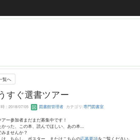
一覧へ
うすぐ選書ツアー
 : 2018/07/05
図書館管理者
カテゴリ:
専門図書室
ツアー参加者まだまだ募集中です！
たかった、この本、読んでほしい、あの本...
でみませんか？
くは、ちらし、ポスター、またはこちらの
応募要項
をご覧ください。