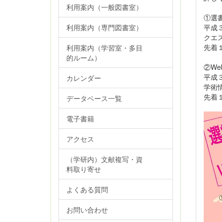
利用案内（一般図書室）
①選
平成３
利用案内（専門図書室）
クエ
先着
利用案内（学習室・多目
的ルーム）
②We
平成
カレンダー
学術
先着
データベース一覧
電子書籍
アクセス
（学研内）文献複写・資
料取り寄せ
よくある質問
お問い合わせ