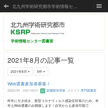
北九州学術研究都市学術情報センター
Toggl
学術情報センター図書室
2021年8月の記事一覧
2021年8月
5件
Web選書参加者募集！
投稿日時 : 2021/08/27
図書館管理者
カテゴリ:
専門図書室
昨年に引き続き、新型コロナウィルス感染症対策のため、本
年もWeb選書のみ開催します！自宅からも参加可能で