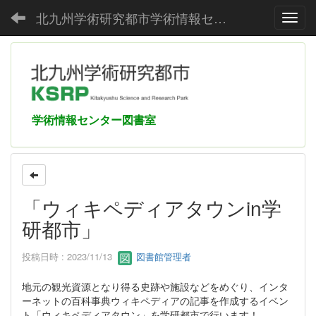
北九州学術研究都市学術情報センター
Toggl
学術情報センター図書室
「ウィキペディアタウンin学
研都市」
投稿日時 : 2023/11/13
図書館管理者
地元の観光資源となり得る史跡や施設などをめぐり、インタ
ーネットの百科事典ウィキペディアの記事を作成するイベン
ト「ウィキペディアタウン」を学研都市で行います！