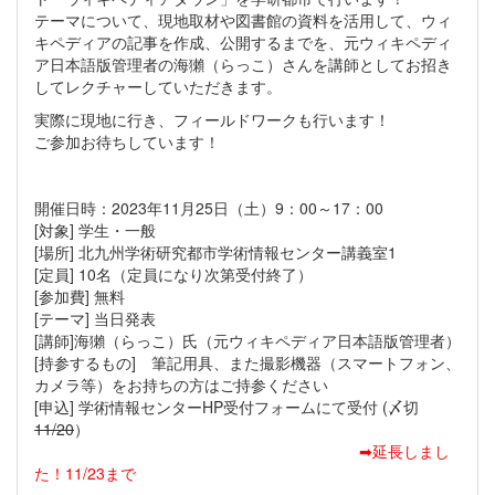
テーマについて、現地取材や図書館の資料を活用して、ウィ
キペディアの記事を作成、公開するまでを、元ウィキペディ
ア日本語版管理者の海獺（らっこ）さんを講師としてお招き
してレクチャーしていただきます。
実際に現地に行き、フィールドワークも行います！
ご参加お待ちしています！
開催日時：2023年11月25日（土）9：00～17：00
[対象] 学生・一般
[場所] 北九州学術研究都市学術情報センター講義室1
[定員] 10名（定員になり次第受付終了）
[参加費] 無料
[テーマ] 当日発表
[講師]海獺（らっこ）氏（元ウィキペディア日本語版管理者）
[持参するもの] 筆記用具、また撮影機器（スマートフォン、
カメラ等）をお持ちの方はご持参ください
[申込] 学術情報センターHP受付フォームにて受付 (〆切
11/20
）
➡延長しまし
た！11/23まで