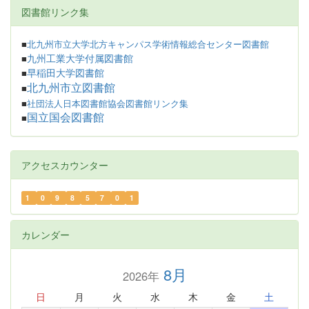
図書館リンク集
■
北九州市立大学北方キャンパス学術情報総合センター図書館
九州工業大学付属図書館
■
早稲田大学図書館
■
北九州市立図書館
■
■
社団法人日本図書館協会図書館リンク集
国立国会図書館
■
アクセスカウンター
1
0
9
8
5
7
0
1
カレンダー
8月
2026年
日
月
火
水
木
金
土