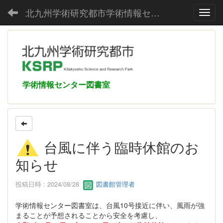
北九州学術研究都市学術情報センター
Toggl
学術情報センター図書室
台風に伴う臨時休館のお
知らせ
投稿日時 : 2024/08/28
図書館管理者
学術情報センター図書室は、台風10号接近に伴い、風雨が強
まることが予想されることから安全を考慮し、