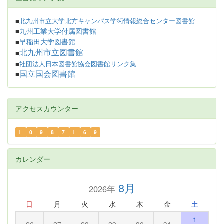
■
北九州市立大学北方キャンパス学術情報総合センター図書館
九州工業大学付属図書館
■
早稲田大学図書館
■
北九州市立図書館
■
■
社団法人日本図書館協会図書館リンク集
国立国会図書館
■
アクセスカウンター
1
0
9
8
7
1
6
9
カレンダー
8月
2026年
日
月
火
水
木
金
土
1