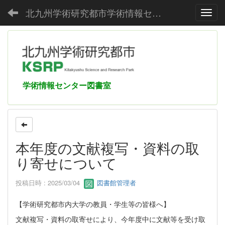
北九州学術研究都市学術情報センター
Toggl
学術情報センター図書室
本年度の文献複写・資料の取
り寄せについて
投稿日時 : 2025/03/04
図書館管理者
【学術研究都市内大学の教員・学生等の皆様へ】
文献複写・資料の取寄せにより、今年度中に文献等を受け取