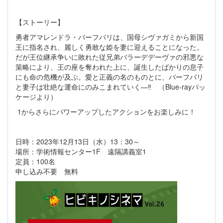
【ストーリー】
勇者アマレンドラ・バーフバリは、国母シヴァガミから新国
王に指名され、麗しく勇敢な姫を妻に迎えることになった。
だが王位継承争いに敗れた従兄弟バラーデデーヴァの邪悪な
策略により、王の座を奪われた上に、誕生したばかりの息子
にも命の危機が及ぶ。愛と正義の名のものとに、バーフバリ
と妻子は壮絶な運命にのみこまれていく—‼ （Blue-rayパッ
ケージより）
1からさらにパワーアップしたアクションをお楽しみに！
日時：2023年12月13日（水）13：30～
場所：学術情報センター1F 遠隔講義室1
定員：100名
申し込み不要 無料