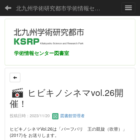
北九州学術研究都市学術情報センター
Toggl
学術情報センター図書室
ヒビキノシネマvol.26開
催！
投稿日時 : 2023/11/20
図書館管理者
ヒビキノシネマVol.26は「バーフバリ 王の凱旋（吹替）」
(2017)を お送りします。