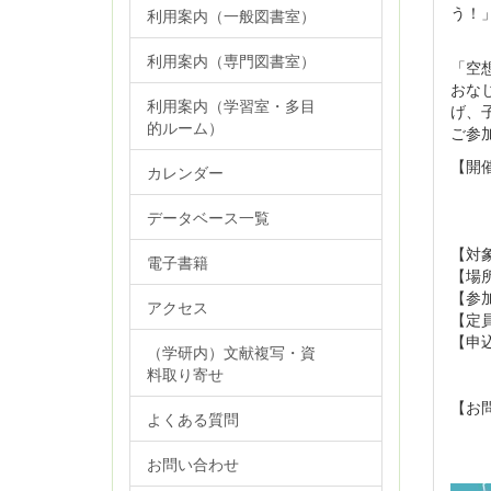
う！
利用案内（一般図書室）
利用案内（専門図書室）
「空
おな
利用案内（学習室・多目
げ、
的ルーム）
ご参
【開催
カレンダー
先生
データベース一覧
【対
電子書籍
【場
【参
アクセス
【定
【申
（学研内）文献複写・資
お
料取り寄せ
※定
【お
よくある質問
TE
お問い合わせ