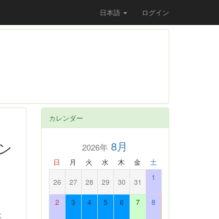
日本語
ログイン
カレンダー
ン
8月
2026年
日
月
火
水
木
金
土
1
26
27
28
29
30
31
2
3
4
5
6
7
8
よ