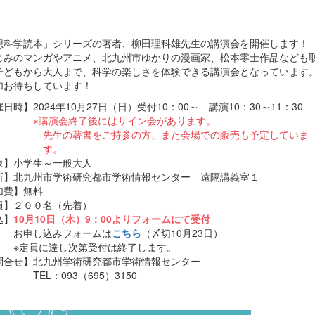
」
想科学読本」シリーズの著者、柳田理科雄先生の講演会を開催します！
じみのマンガやアニメ、北九州市ゆかりの漫画家、松本零士作品なども
子どもから大人まで、科学の楽しさを体験できる講演会となっています
加お待ちしています！
日時】2024年10月27日（日）受付10：00～ 講演10：30～11：30
※講演会終了後にはサイン会があります。
の著書をご持参の方、また会場での販売も予定してい
す。
象】小学生～一般大人
所】北九州市学術研究都市学術情報センター 遠隔講義室１
加費】無料
員】２００名（先着）
込】
10月10日（木）9：00よりフォームにて受付
申し込みフォームは
こちら
（〆切10月23日）
員に達し次第受付は終了します。
問合せ】北九州学術研究都市学術情報センター
L：093（695）3150