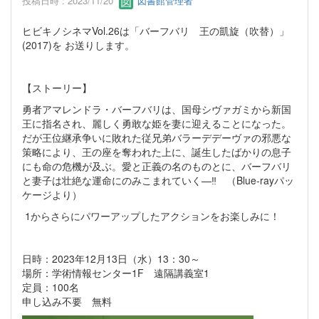
投稿日時 : 2023/11/20
図書館管理者
ヒビキノシネマVol.26は「バーフバリ 王の凱旋（吹替）」
(2017)を お送りします。
【ストーリー】
勇者アマレンドラ・バーフバリは、国母シヴァガミから新国
王に指名され、麗しく勇敢な姫を妻に迎えることになった。
だが王位継承争いに敗れた従兄弟バラーデデーヴァの邪悪な
策略により、王の座を奪われた上に、誕生したばかりの息子
にも命の危機が及ぶ。愛と正義の名のものとに、バーフバリ
と妻子は壮絶な運命にのみこまれていく—‼ （Blue-rayパッ
ケージより）
1からさらにパワーアップしたアクションをお楽しみに！
日時：2023年12月13日（水）13：30～
場所：学術情報センター1F 遠隔講義室1
定員：100名
申し込み不要 無料