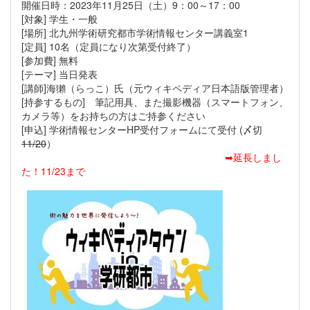
開催日時：2023年11月25日（土）9：00～17：00
[対象] 学生・一般
[場所] 北九州学術研究都市学術情報センター講義室1
[定員] 10名（定員になり次第受付終了）
[参加費] 無料
[テーマ] 当日発表
[講師]海獺（らっこ）氏（元ウィキペディア日本語版管理者）
[持参するもの] 筆記用具、また撮影機器（スマートフォン、
カメラ等）をお持ちの方はご持参ください
[申込] 学術情報センターHP受付フォームにて受付 (〆切
11/20
）
➡延長しまし
た！11/23まで