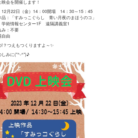
D上映会を開催します！
12月22日（金）14：00開場 14：30～15：45
作品：「すみっこぐらし 青い月夜のまほうのコ」
：学術情報センター1F 遠隔講義室1
込み：不要
場自由
の!？つえもつくりますよ～✨
しみに(*^-^*)♪