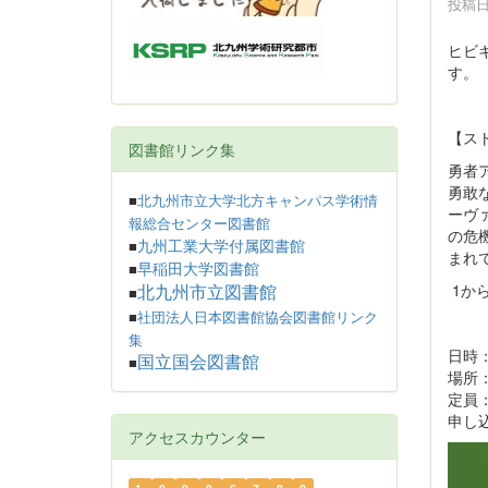
投稿日時
ヒビキ
す。
【ス
図書館リンク集
勇者
勇敢
■
北九州市立大学北方キャンパス学術情
ーヴ
報総合センター図書館
の危
九州工業大学付属図書館
■
まれて
早稲田大学図書館
■
1か
北九州市立図書館
■
■
社団法人日本図書館協会図書館リンク
集
日時：
国立国会図書館
■
場所
定員：
申し
アクセスカウンター