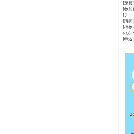
[定員
[参加
[テー
[講
[持
の方
[申込