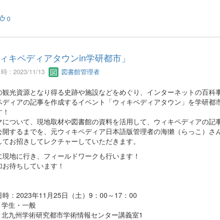
0
ィキペディアタウンin学研都市」
 : 2023/11/13
図書館管理者
の観光資源となり得る史跡や施設などをめぐり、インターネットの百科
ペディアの記事を作成するイベント「ウィキペディアタウン」を学研都
す！
マについて、現地取材や図書館の資料を活用して、ウィキペディアの記
公開するまでを、元ウィキペディア日本語版管理者の海獺（らっこ）さ
してお招きしてレクチャーしていただきます。
に現地に行き、フィールドワークも行います！
加お待ちしています！
時：2023年11月25日（土）9：00～17：00
] 学生・一般
所] 北九州学術研究都市学術情報センター講義室1