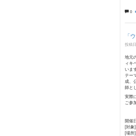
0
「ウ
投稿日時
地元
ィキ
いま
テー
成、
師と
実際
ご参
開催日
[対象
[場