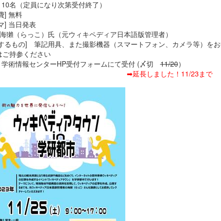
] 10名（定員になり次第受付終了）
費] 無料
マ] 当日発表
師]海獺（らっこ）氏（元ウィキペディア日本語版管理者）
参するもの] 筆記用具、また撮影機器（スマートフォン、カメラ等）をお
はご持参ください
] 学術情報センターHP受付フォームにて受付 (〆切
11/20
）
➡延長しました！11/23まで