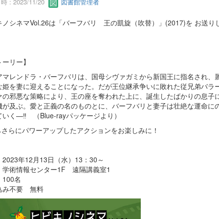
 : 2023/11/20
図書館管理者
ノシネマVol.26は「バーフバリ 王の凱旋（吹替）」(2017)を お送り
トーリー】
アマレンドラ・バーフバリは、国母シヴァガミから新国王に指名され、
な姫を妻に迎えることになった。だが王位継承争いに敗れた従兄弟バラ
ァの邪悪な策略により、王の座を奪われた上に、誕生したばかりの息子
機が及ぶ。愛と正義の名のものとに、バーフバリと妻子は壮絶な運命に
いく—‼ （Blue-rayパッケージより）
らさらにパワーアップしたアクションをお楽しみに！
2023年12月13日（水）13：30～
：学術情報センター1F 遠隔講義室1
100名
込み不要 無料