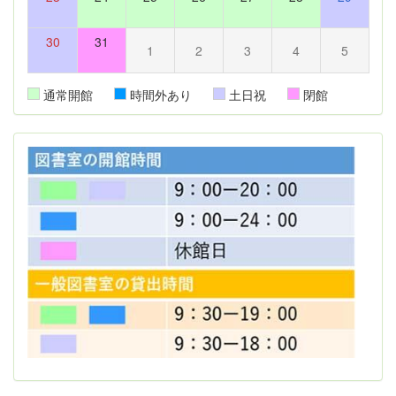
30
31
1
2
3
4
5
通常開館
時間外あり
土日祝
閉館