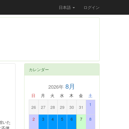
日本語
ログイン
カレンダー
8月
2026年
日
月
火
水
木
金
土
1
26
27
28
29
30
31
2
3
4
5
6
7
8
館いた
ご不便