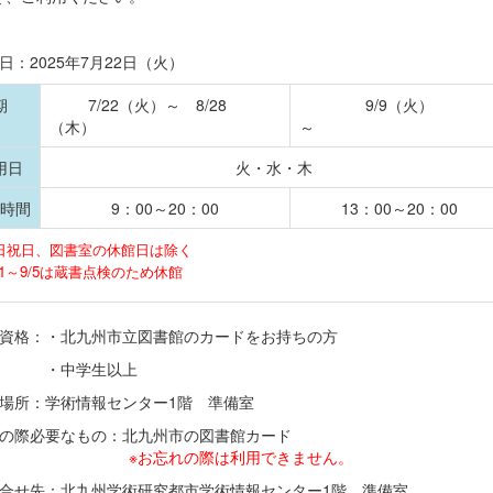
日：2025年7月22日（火）
期
7/22（火）～ 8/28
9/9（火）
間
（木）
用日
火・水・木
時間
9：00～20：00
13：00～20：00
日祝日、図書室の休館日は除く
/31～9/5は蔵書点検のため休館
用資格：・北九州市立図書館のカードをお持ちの方
中学生以上
付場所：学術情報センター1階 準備室
利用の際必要なもの：北九州市の図書館カード
※お忘れの際は利用できません。
問合せ先：北九州学術研究都市学術情報センター1階 準備室