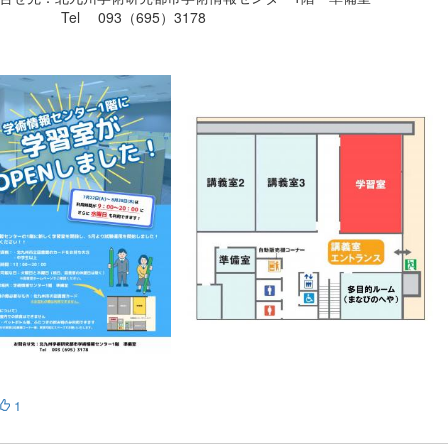
l 093（695）3178
1