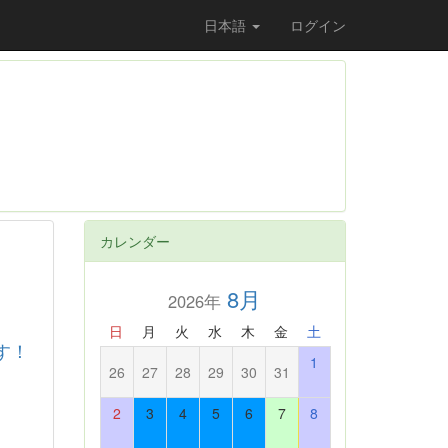
日本語
ログイン
カレンダー
8月
2026年
日
月
火
水
木
金
土
す！
1
26
27
28
29
30
31
2
3
4
5
6
7
8