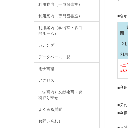
利用案内（一般図書室）
利用案内（専門図書室）
■変更
利用案内（学習室・多目
的ルーム）
利
カレンダー
利用
データベース一覧
※土
電子書籍
※8
アクセス
■利
（学研内）文献複写・資
・
料取り寄せ
■受
よくある質問
■
お問い合わせ
■お