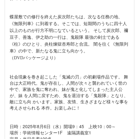
蝶屋敷での修行を終えた炭次郎たちは、次なる任務の地、
《無限列車》に到着する。そこでは、短期間のうちに四十人
以上のものが行方不明になているという。 そして炭次郎、禰
豆子、善逸、伊之助の一行は、鬼殺隊 最強の剣士である
《柱》のひとり、炎柱煉獄杏寿郎と合流。 闇を往く《無限列
車》の中で、新たなる鬼に立ち向かう。
（DVDパッケージより）
社会現象を巻き起こした「鬼滅の刃」の初劇場作品です。 舞
台は大正時代。鬼が存在し、人間が次々と襲われていく世の
中で、家族を鬼に奪われ、妹が鬼と化してしまった主人公
が、妹 を人間に戻すため、鬼を退治する「鬼殺隊」となり、
敵に立ち向 かいます。家族、友情、生きざまなど様々な事を
考えさせられる 本作。お楽しみに！
日時：2025年8月6日（水）開場9：45 上映10：00～
場所：学術情報センター1F 遠隔講義室1
定員：当日先着100名