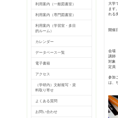
大学
利用案内（一般図書室）
ます
れる
利用案内（専門図書室）
利用案内（学習室・多目
開催
的ルーム）
13
1
カレンダー
13
会場
データベース一覧
講師
対象
電子書籍
定員
アクセス
参加
は、
（学研内）文献複写・資
料取り寄せ
よくある質問
お問い合わせ