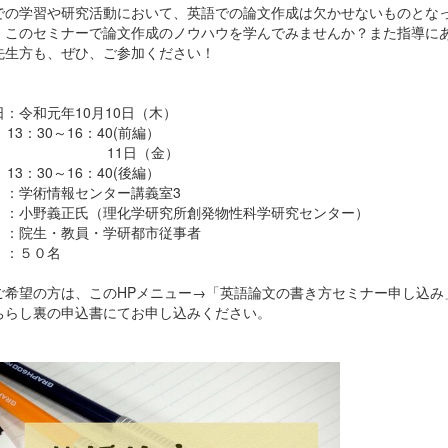
での学習や研究活動において、英語での論文作成は欠かせないものとな
。このセミナーで論文作成のノウハウを学んでみませんか？また指導に
先生方も、ぜひ、ご参加ください！
日：令和元年10月10日（木）
：30～16：40(前編）
1日（金）
：30～16：40(後編）
 ：学術情報センター講義室3
 ：小野義正氏（理化学研究所創発物性科学研究センター）
 ：院生・教員・学研都市従事者
 ：５０名
ご希望の方は、このHPメニュー→「英語論文の書き方セミナー申し込み
ちらし裏の申込書にてお申し込みください。