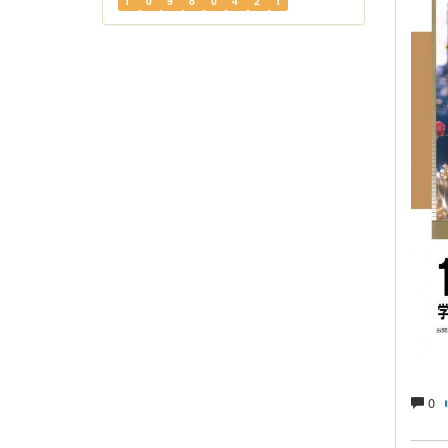
1
0
9
8
0
4
2
1
0