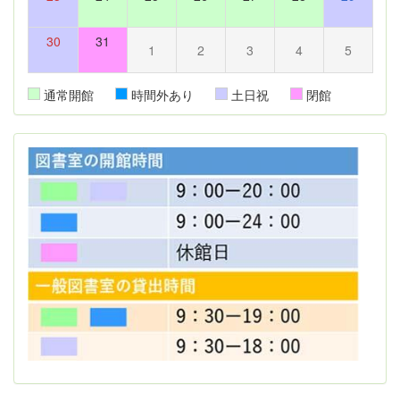
30
31
1
2
3
4
5
通常開館
時間外あり
土日祝
閉館