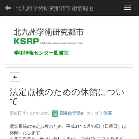
北九州学術研究都市学術情報センター
Toggl
学術情報センター図書室
法定点検のための休館につい
て
投稿日時 : 2019/02/25
図書館管理者
カテゴリ:
重要
電気系統の法定点検のため、平成31年3月10日（日曜日）は
休館いたします。
大変ご迷惑をおかけいたしますが、
ご理解
と
ご協力
の
ほど
、