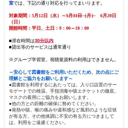
室
では、下記の通り対応を行ってまいります。
対象期間：5月12日（水）～
5月31日（月）
6月20日
（日）
開館時間：平日、土日：9：00～18：00
■滞在時間は
30分以内
■貸出等のサービスは通常通り
※グループ学習室、視聴覚資料の利用はできません。
～安心して図書館をご利用いただくため、次の点にご
理解とご協力をお願いします～
●図書館を利用するにあたっては、入り口設置のサー
モゲートでの検温、手指消毒や咳エチケットの徹底、
マスクの着用にご協力をお願いします。
●他の方との距離の確保に努めてください。
●発熱や咳、喉の痛みや違和感など風邪のような症状
が有る方、その他体調に不安の有る方につきまして
は、利用をご遠慮ください。