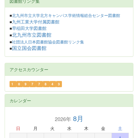
図書館リンク集
■
北九州市立大学北方キャンパス学術情報総合センター図書館
九州工業大学付属図書館
■
早稲田大学図書館
■
北九州市立図書館
■
■
社団法人日本図書館協会図書館リンク集
国立国会図書館
■
アクセスカウンター
1
0
9
7
7
8
4
3
カレンダー
8月
2026年
日
月
火
水
木
金
土
1