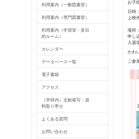
お子
利用案内（一般図書室）
日時：
利用案内（専門図書室）
上映作
ぷし
場所
利用案内（学習室・多目
申し
的ルーム）
入退
カレンダー
かわ
ご参加
データベース一覧
電子書籍
アクセス
（学研内）文献複写・資
料取り寄せ
よくある質問
お問い合わせ