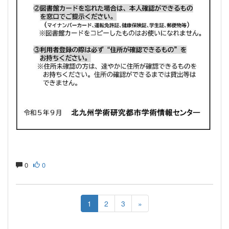
0
0
1
2
3
»