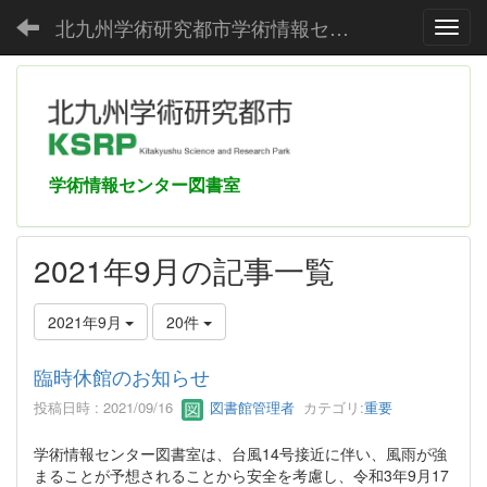
北九州学術研究都市学術情報センター
Toggl
学術情報センター図書室
2021年9月の記事一覧
2021年9月
20件
臨時休館のお知らせ
投稿日時 : 2021/09/16
図書館管理者
カテゴリ:
重要
学術情報センター図書室は、台風14号接近に伴い、風雨が強
まることが予想されることから安全を考慮し、令和3年9月17