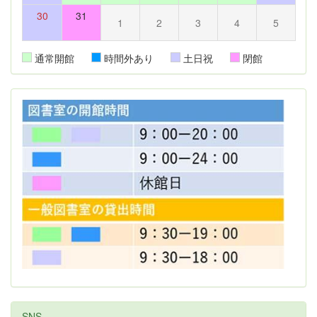
30
31
1
2
3
4
5
通常開館
時間外あり
土日祝
閉館
SNS