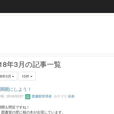
018年3月の記事一覧
18年3月
10件
満開にしよう！
 : 2018/03/27
図書館管理者
カテゴリ:
全体
満開も間近ですね！
、図書室の壁に桜の木が出現しています。