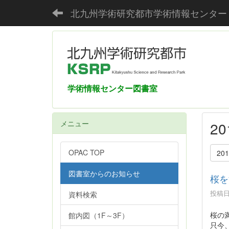
北九州学術研究都市学術情報センター
学術情報センター図書室
メニュー
2
OPAC TOP
20
図書室からのお知らせ
桜を
投稿日時
資料検索
桜の
館内図（1F～3F）
只今