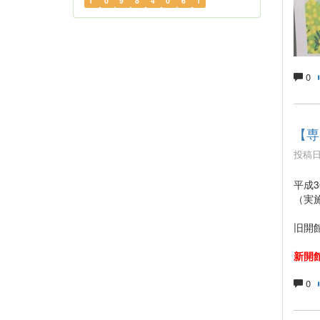
1
0
9
8
4
0
6
1
0
【専
投稿日時
平成
（実
旧開館
新開館
0