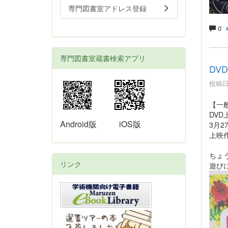
専門図書室アドレス登録
0
専門図書室蔵書検索アプリ
DV
投稿日時
【一
DV
Android版
iOS版
3月2
上映
ちょ
リンク
遊び