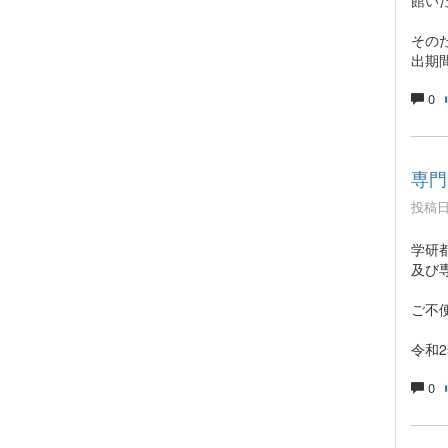
館い
その
出期
0
専門
投稿日時
学研
及び
ご不
令和2
0