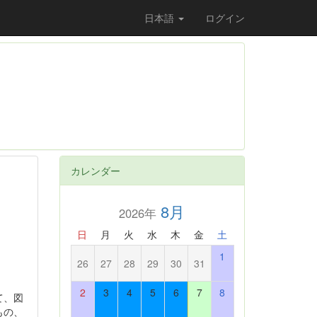
日本語
ログイン
カレンダー
8月
2026年
日
月
火
水
木
金
土
1
26
27
28
29
30
31
2
3
4
5
6
7
8
て、図
もの、