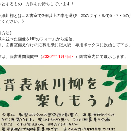
っとするもの...力作をお待ちしています！
表紙川柳とは...図書室で2冊以上の本を選び、本のタイトルで5・7・5の
てください。》
募方法】
紙を並べた画像をHPのフォームから送信。
は、図書室備え付けの応募用紙に記入後、専用ボックスに投函して下さ
作は、読書週間期間中（
2020年11月4日～
）図書室内にて展示します。