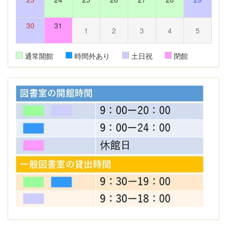
30
31
1
2
3
4
5
通常開館
時間外あり
土日祝
閉館