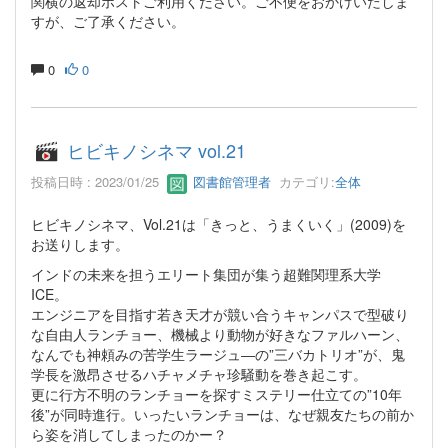
関横の返却ポストご利用ください。ご不便をおかけいたしま
すが、ご了承ください。
0
0
ヒビキノシネマ vol.21
投稿日時 : 2023/01/25
図書館管理者
カテゴリ:
全体
ヒビキノシネマ、Vol.21は「きっと、うまくいく」(2009)を
お送りします。
インドの未来を担うエリート集団が集う超難関理系大学
ICE。
エンジニアを目指す若き天才が競い合うキャンパスで型破り
な自由人ランチョー、機械より動物が好きなファルハーン、
なんでも神頼みの苦学生ラージュ―の”三バカトリオ”が、鬼
学長を激昂させるハチャメチャ珍騒動を巻き起こす。
更に行方不明のランチョーを探すミステリー仕立ての”10年
後”が同時進行。いったいランチョーは、なぜ親友たちの前か
ら姿を消してしまったのかー？