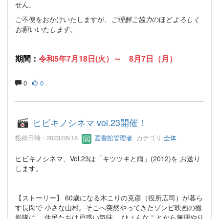
せん。
ご不便をおかけいたしますが、
ご理解ご協力
のほど
よろしく
お願いいたします
。
期間：
令和5年7月18日(火）～ 8月7日（月）
0
0
ヒビキノシネマ vol.23開催！
投稿日時 : 2023/05/18
図書館管理者
カテゴリ:
全体
ヒビキノシネマ、Vol.23は「キツツキと雨」(2012)を お送り
します。
【ストーリー】 60歳になる木こりの克彦（役所広司）が暮ら
す長閑で 小さな山村。そこへ突然やってきたゾンビ映画の撮
影隊に、 住民たちは戸惑い気味。 ひょんなことから無理やり