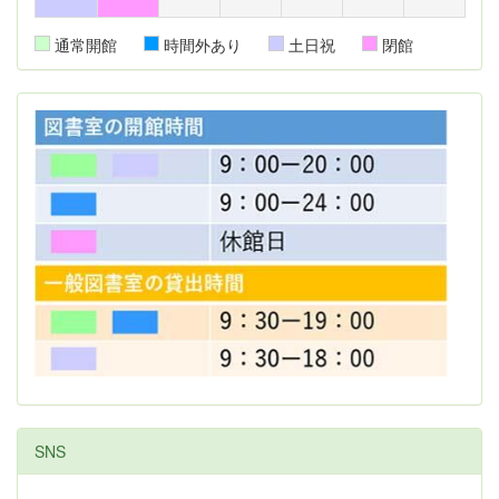
通常開館
時間外あり
土日祝
閉館
SNS