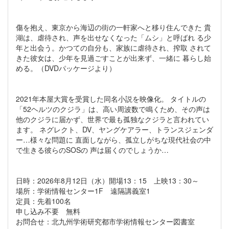
傷を抱え、東京から海辺の街の一軒家へと移り住んできた 貴
湖は、虐待され、声を出せなくなった「ムシ」と呼ばれ る少
年と出会う。かつての自分も、家族に虐待され、搾取 されて
きた彼女は、少年を見過ごすことが出来ず、一緒に 暮らし始
める。（DVDパッケージより）
2021年本屋大賞を受賞した同名小説を映像化。 タイトルの
「52ヘルツのクジラ」は、高い周波数で鳴くため、その声は
他のクジラに届かず、世界で最も孤独なクジラと言われてい
ます。 ネグレクト、DV、ヤングケアラー、トランスジェンダ
ー…様々な問題に 直面しながら、孤立しがちな現代社会の中
で生きる彼らのSOSの 声は届くのでしょうか…
日時：2026年8月12日（水）開場13：15 上映13：30～
場所：学術情報センター1F 遠隔講義室1
定員：先着100名
申し込み不要 無料
お問合せ：北九州学術研究都市学術情報センター図書室