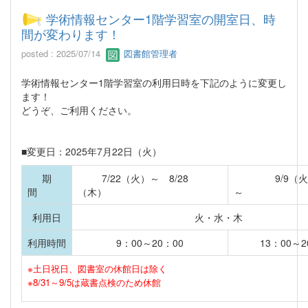
学術情報センター1階学習室の開室日、時
間が変わります！
posted : 2025/07/14
図書館管理者
学術情報センター1階学習室の利用日時を下記のように変更し
ます！
どうぞ、ご利用ください。
■変更日：2025年7月22日（火）
期
7/22（火）～ 8/28
9/9（
間
（木）
利用日
火・水・木
利用時間
9：00～20：00
13：00～2
※土日祝日、図書室の休館日は除く
※8/31～9/5は蔵書点検のため休館