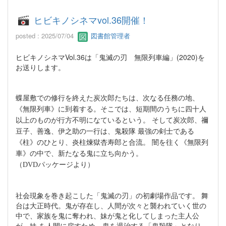
ヒビキノシネマvol.36開催！
posted : 2025/07/04
図書館管理者
ヒビキノシネマVol.36は「鬼滅の刃 無限列車編」(2020)を
お送りします。
蝶屋敷での修行を終えた炭次郎たちは、次なる任務の地、
《無限列車》に到着する。そこでは、短期間のうちに四十人
以上のものが行方不明になているという。 そして炭次郎、禰
豆子、善逸、伊之助の一行は、鬼殺隊 最強の剣士である
《柱》のひとり、炎柱煉獄杏寿郎と合流。 闇を往く《無限列
車》の中で、新たなる鬼に立ち向かう。
（DVDパッケージより）
社会現象を巻き起こした「鬼滅の刃」の初劇場作品です。 舞
台は大正時代。鬼が存在し、人間が次々と襲われていく世の
中で、家族を鬼に奪われ、妹が鬼と化してしまった主人公
が、妹 を人間に戻すため、鬼を退治する「鬼殺隊」となり、