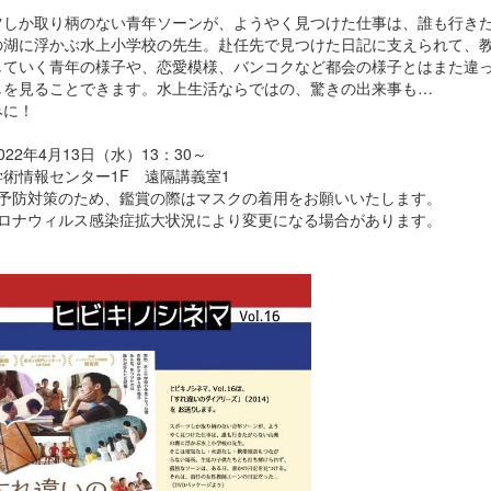
ツしか取り柄のない青年ソーンが、ようやく見つけた仕事は、誰も行き
の湖に浮かぶ水上小学校の先生。赴任先で見つけた日記に支えられて、
していく青年の様子や、恋愛模様、バンコクなど都会の様子とはまた違
しを見ることできます。水上生活ならではの、驚きの出来事も…
みに！
022年4月13日（水）13：30～
術情報センター1F 遠隔講義室1
症予防対策のため、鑑賞の際はマスクの着用をお願いいたします。
コロナウィルス感染症拡大状況により変更になる場合があります。