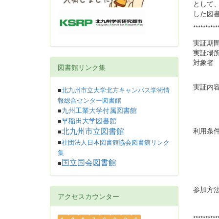
として
した図
**********
実証期間
実証場
対象者
図書館リンク集
（一
実証内
■
北九州市立大学北方キャンパス学術情
館ア
報総合センター図書館
●図書
九州工業大学付属図書館
■
●図書
早稲田大学図書館
■
利用条
北九州市立図書館
■
州学術
■
社団法人日本図書館協会図書館リンク
ます。
集
●貸出
国立国会図書館
■
参加方
アクセスカウンター
**********