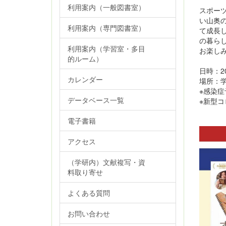
利用案内（一般図書室）
スポー
い山奥
利用案内（専門図書室）
て成長
の暮ら
利用案内（学習室・多目
お楽し
的ルーム）
日時：2
カレンダー
場所：学
※感染
データベース一覧
※新型
電子書籍
アクセス
（学研内）文献複写・資
料取り寄せ
よくある質問
お問い合わせ