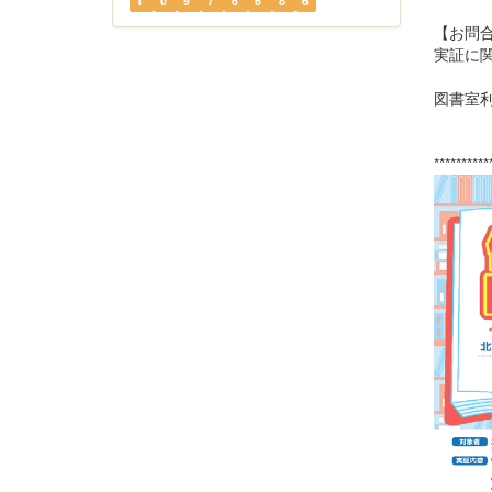
1
0
9
7
6
6
8
6
【お問
実証に
09
図書室
09
**********