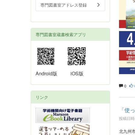
専門図書室アドレス登録
専門図書室蔵書検索アプリ
Android版
iOS版
0
リンク
「使
投稿日時 :
北九州