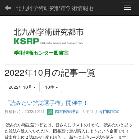
北九州学術研究都市学術情報センター
Toggl
学術情報センター図書室
2022年10月の記事一覧
2022年10月
10件
「読みたい雑誌選手権」開催中！
投稿日時 : 2022/10/11
図書館管理者
カテゴリ:
専門図書室
“読みたい雑誌選手権”とは、皆さんにリストの中から、読みたいと思っ
た雑誌を選んでいただき、図書室で定期購入しようという企画です！
貸出数上位２誌は来年度も購入し、新たに上位5～6誌を購入します！