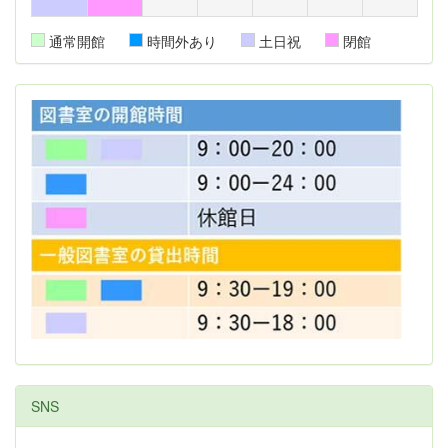
通常開館
時間外あり
土日祝
閉館
SNS