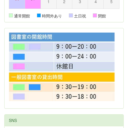
1
2
3
4
5
通常開館
時間外あり
土日祝
閉館
SNS