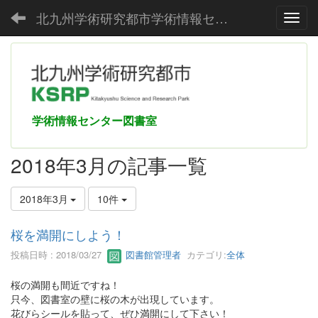
北九州学術研究都市学術情報センター
Toggl
学術情報センター図書室
2018年3月の記事一覧
2018年3月
10件
桜を満開にしよう！
投稿日時 : 2018/03/27
図書館管理者
カテゴリ:
全体
桜の満開も間近ですね！
只今、図書室の壁に桜の木が出現しています。
花びらシールを貼って、ぜひ満開にして下さい！