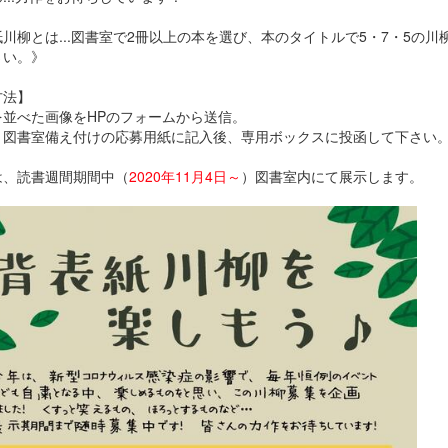
川柳とは...図書室で2冊以上の本を選び、本のタイトルで5・7・5の川
さい。》
方法】
を並べた画像をHPのフォームから送信。
、図書室備え付けの応募用紙に記入後、専用ボックスに投函して下さい
は、読書週間期間中（
2020年11月4日～
）図書室内にて展示します。