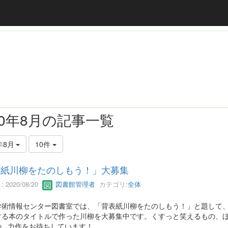
20年8月の記事一覧
年8月
10件
表紙川柳をたのしもう！」大募集
 2020/08/20
図書館管理者
カテゴリ:
全体
学術情報センター図書室では、「背表紙川柳をたのしもう！」と題して
する本のタイトルで作った川柳を大募集中です。くすっと笑えるもの、
...力作をお待ちしています！