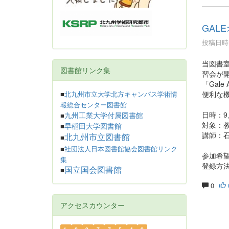
GAL
投稿日時 :
当図書室
図書館リンク集
習会が
「Gal
便利な
■
北九州市立大学北方キャンパス学術情
報総合センター図書館
日時：9
九州工業大学付属図書館
■
対象：
早稲田大学図書館
■
講師：石
北九州市立図書館
■
■
社団法人日本図書館協会図書館リンク
参加希
集
登録方
国立国会図書館
■
0
アクセスカウンター