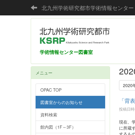
北九州学術研究都市学術情報センター
学術情報センター図書室
20
メニュー
2020
OPAC TOP
「背
図書室からのお知らせ
投稿日時 :
資料検索
現在、
館内図（1F～3F）
に所蔵
するもの