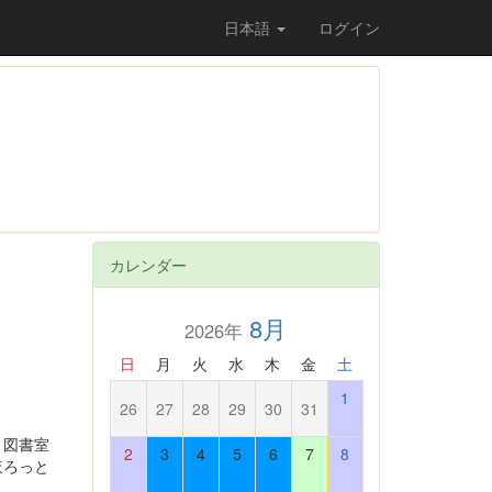
日本語
ログイン
カレンダー
8月
2026年
日
月
火
水
木
金
土
1
26
27
28
29
30
31
、図書室
2
3
4
5
6
7
8
ほろっと