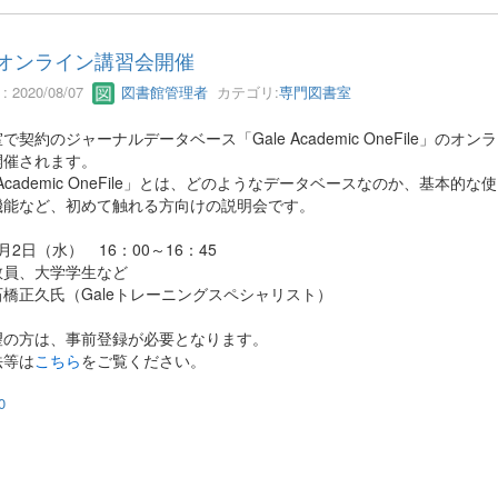
Eオンライン講習会開催
 2020/08/07
図書館管理者
カテゴリ:
専門図書室
で契約のジャーナルデータベース「Gale Academic OneFile」のオン
開催されます。
e Academic OneFile」とは、どのようなデータベースなのか、基本的な
機能など、初めて触れる方向けの説明会です。
月2日（水） 16：00～16：45
教員、大学学生など
橋正久氏（Galeトレーニングスペシャリスト）
望の方は、事前登録が必要となります。
法等は
こちら
をご覧ください。
0