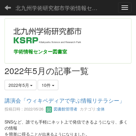
北九州学術研究都市学術情報センター
Toggl
学術情報センター図書室
2022年5月の記事一覧
2022年5月
10件
講演会「ウィキペディアで学ぶ情報リテラシー」
投稿日時 : 2022/05/26
図書館管理者
カテゴリ:
全体
SNSなど、誰でも手軽にネット上で発信できるようになり、多く
の情報
を簡単に得るこ
とが出来るようになりました。