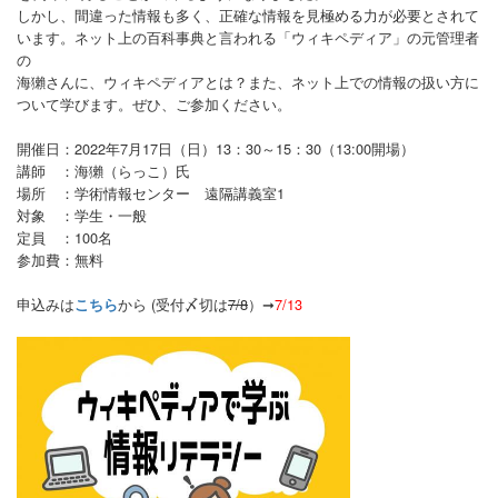
しかし、間違った情報も多く、正確な情報を見極める力
が必要とされて
います。ネット上の百科事典と言われる「ウィキペディア」の元管理者
の
海獺さんに、ウィキペディアとは？また、ネット上での情報の扱い方に
ついて学びます。ぜひ、ご参加ください。
開催日：2022年7月17日（日）13：30～15：30（13:00開場）
講師 ：海獺（らっこ）氏
場所 ：学術情報センター 遠隔講義室1
対象 ：学生・一般
定員 ：100名
参加費：無料
申込みは
から (受付〆切は
7/8
）➞
7/13
こちら