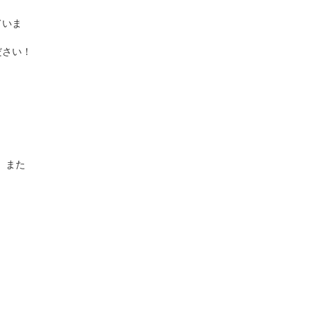
ていま
ださい！
、また