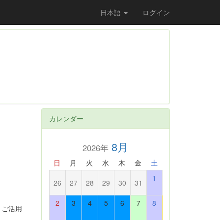
日本語
ログイン
カレンダー
8月
2026年
日
月
火
水
木
金
土
1
26
27
28
29
30
31
2
3
4
5
6
7
8
。ご活用