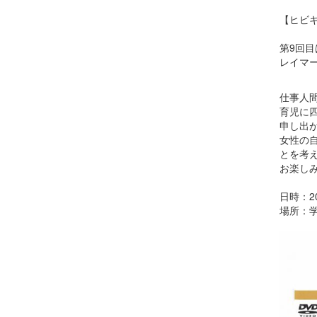
【ヒビキ
第9回
レイマー
仕事人
育児に
申し出が.
女性の
とを考
お楽し
日時：2
場所：