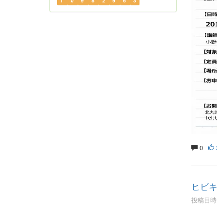
1
0
9
8
2
9
6
3
0
ヒビキ
投稿日時 :