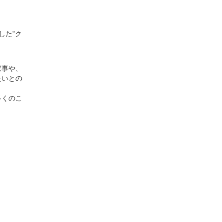
した"ク
家事や、
たいとの
多くのこ