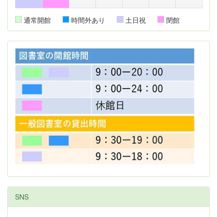
通常開館
時間外あり
土日祝
閉館
SNS