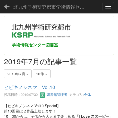
北九州学術研究都市学術情報センター
Toggl
学術情報センター図書室
2019年7月の記事一覧
2019年7月
10件
ヒビキノシネマ Vol.10
投稿日時 : 2019/07/30
図書館管理者
カテゴリ:
全体
【ヒビキノシネマ Vol10 Special】
第10回目は２作品上映します！
10：30からは、子供から大人まで楽しめる
「I Love スヌーピー」