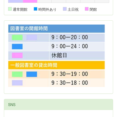
通常開館
時間外あり
土日祝
閉館
SNS