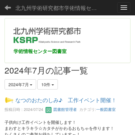
北九州学術研究都市学術情報センター
Toggl
学術情報センター図書室
2024年7月の記事一覧
2024年7月
10件
なつのおたのしみ♪ 工作イベント開催！
投稿日時 : 2024/07/24
図書館管理者
カテゴリ:
一般図書室
子供向け工作イベントを開催します！
まわすとキラキラ☆カタチがかわるおもちゃを作ります！
たくさんのご参加お待ちしています～！