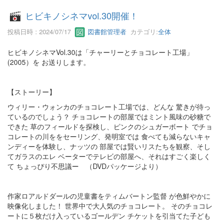
ヒビキノシネマvol.30開催！
投稿日時 : 2024/07/17
図書館管理者
カテゴリ:
全体
ヒビキノシネマVol.30は「チャーリーとチョコレート工場」
(2005）を お送りします。
【ストーリー】
ウィリー・ウォンカのチョコレート工場では、どんな 驚きが待っ
ているのでしょう？ チョコレートの部屋ではミント風味の砂糖で
できた 草のフィールドを探検し、ピンクのシュガーボート でチョ
コレートの川ををセーリング、発明室では 食べても減らないキャ
ンディーを体験し、ナッツの 部屋では賢いリスたちを観察、そし
てガラスのエレ ベーターでテレビの部屋へ、それはすごく楽しく
て ちょっぴり不思議ー （DVDパッケージより）
作家ロアルドダールの児童書をティムバートン監督 が色鮮やかに
映像化しました！ 世界中で大人気のチョコレート。 そのチョコレ
ートに５枚だけ入っているゴールデン チケットを引当てた子ども