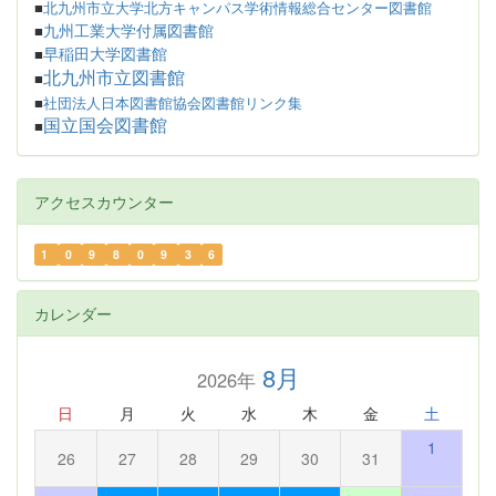
■
北九州市立大学北方キャンパス学術情報総合センター図書館
九州工業大学付属図書館
■
早稲田大学図書館
■
北九州市立図書館
■
■
社団法人日本図書館協会図書館リンク集
国立国会図書館
■
アクセスカウンター
1
0
9
8
0
9
3
6
カレンダー
8月
2026年
日
月
火
水
木
金
土
1
26
27
28
29
30
31