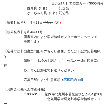
記念品として図書カード3000円分
優秀賞（3名） 記念品
がっちゃん賞（6名）記念品
【応募しめきり】9月29日
（金）
（木）
【結果発表】令和4年11月
図書室内および学術情報センターホームページで
発表します
【応募方法】図書室内配布のちらし裏面、または下記の応募用紙
を
印刷し、太枠内を記入して、作品と一緒に図書室に
持
参、または郵送でお送りください
応募用紙および注意事項➞
応募用紙.pdf
【お問合せ先および送付先】
〒808-0135 福岡県北九州市若松区ひびきの1番3号
北九州学術研究都市学術情報センタ
ー