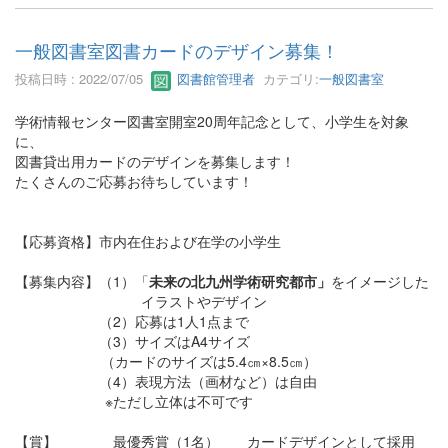
一般図書室図書カードのデザイン募集！
投稿日時 : 2022/07/05
図書館管理者
カテゴリ:
一般図書室
学術情報センター図書室開室20周年記念として、小学生を対象
に、
図書貸出用カードのデザインを募集します！
たくさんのご応募お待ちしています！
【応募資格】市内在住および在学の小学生
【募集内容】（1）「
未来の北九州学術研究都市」
をイメージした
イラストやデザイン
（2）応募は1人1点まで
（3）サイズはA4サイズ
（カードのサイズは5.4㎝×8.5㎝）
（4）表現方法（画材など）は自由
※ただし立体は不可です
【賞】 最優秀賞（1名） カードデザインとして採用